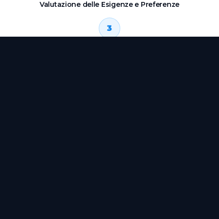
Valutazione delle Esigenze e Preferenze
3
Analisi della Composizione Corporea
4
Piano Personalizzato
5
Supporto e Visite di Controllo
Scopri di Più
Blog